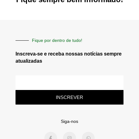
Fique por dentro de tudo!
Inscreva-se e receba nossas notícias sempre
atualizadas
E-
mail
INSCREVER
Siga-nos
F
I
W
a
n
h