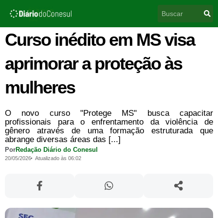
Ir
Pesquisar
para
o
conteúdo
Curso inédito em MS visa
aprimorar a proteção às
mulheres
O novo curso "Protege MS" busca capacitar
profissionais para o enfrentamento da violência de
gênero através de uma formação estruturada que
abrange diversas áreas das [...]
Por
Redação Diário do Conesul
20/05/2026
Atualizado às 06:02