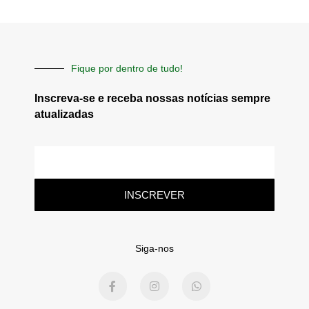
Fique por dentro de tudo!
Inscreva-se e receba nossas notícias sempre
atualizadas
E-
mail
INSCREVER
Siga-nos
F
I
W
a
n
h
c
s
a