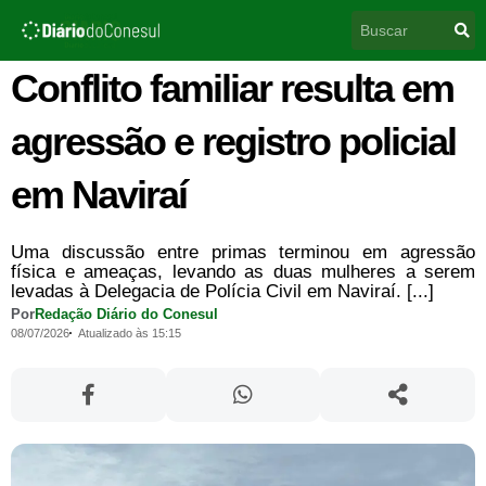
Ir
Pesquisar
para
o
conteúdo
Conflito familiar resulta em
agressão e registro policial
em Naviraí
Uma discussão entre primas terminou em agressão
física e ameaças, levando as duas mulheres a serem
levadas à Delegacia de Polícia Civil em Naviraí. [...]
Por
Redação Diário do Conesul
08/07/2026
Atualizado às 15:15