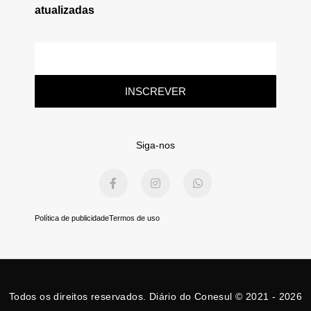
atualizadas
E-
mail
INSCREVER
Siga-nos
F
I
W
a
n
h
c
s
a
e
t
t
b
a
s
Política de publicidade
Termos de uso
o
g
a
o
r
p
k
a
p
-
m
f
Todos os direitos reservados. Diário do Conesul © 2021 - 2026