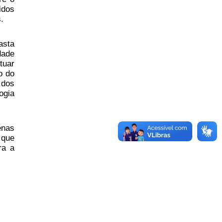
idos
.
asta
dade
tuar
o do
 dos
ogia
enas
 que
ra a