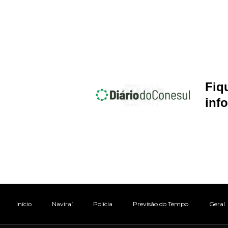
Fiq
inf
Início
Naviraí
Polícia
Previsão do Tempo
Geral