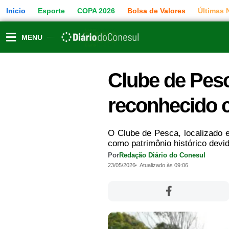
Ir
Inicio
Esporte
COPA 2026
Bolsa de Valores
Últimas 
para
o
conteúdo
MENU
Clube de Pesc
reconhecido c
O Clube de Pesca, localizado 
como patrimônio histórico devido
Por
Redação Diário do Conesul
23/05/2026
Atualizado às 09:06