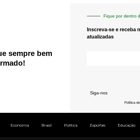
Fique por dentro d
Inscreva-se e receba 
atualizadas
ue sempre bem
E-
mail
ormado!
Siga-nos
Política d
Economia
Brasil
Política
Esportes
Educação