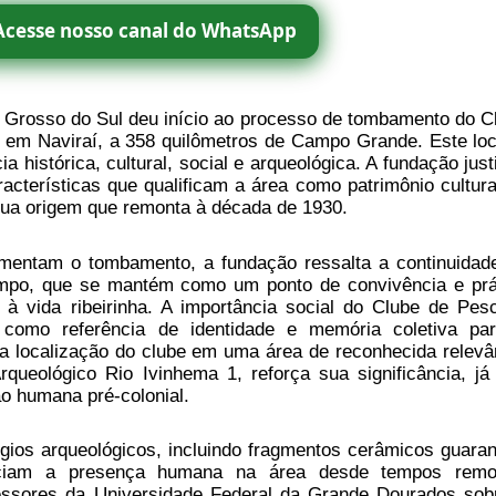
Acesse nosso canal do WhatsApp
 Grosso do Sul deu início ao processo de tombamento do C
 em Naviraí, a 358 quilômetros de Campo Grande. Este loc
 histórica, cultural, social e arqueológica. A fundação justi
cterísticas que qualificam a área como patrimônio cultura
sua origem que remonta à década de 1930.
amentam o tombamento, a fundação ressalta a continuidad
mpo, que se mantém como um ponto de convivência e prá
e à vida ribeirinha. A importância social do Clube de Pes
 como referência de identidade e memória coletiva pa
 a localização do clube em uma área de reconhecida relevâ
Arqueológico Rio Ivinhema 1, reforça sua significância, já
o humana pré-colonial.
ígios arqueológicos, incluindo fragmentos cerâmicos guaran
denciam a presença humana na área desde tempos remo
fessores da Universidade Federal da Grande Dourados sob