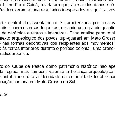
a 1, em Porto Caiuá, revelaram que, apesar dos danos sofr
es trouxeram à tona resultados inesperados e significativos
rte central do assentamento é caracterizada por uma v
e distribuem diversas fogueiras, gerando uma grande quanti
 de cerâmica e restos alimentares. Essa análise permite si
ntexto arqueológico dos povos tupi-guarani em Mato Gross
de nas formas decorativas dos recipientes aos movimentos
o às terras interiores durante o período colonial, uma cronol
radiocarbônica.
to do Clube de Pesca como patrimônio histórico não ap
da região, mas também valoriza a herança arqueológica
contribuindo para a identidade da comunidade local e pa
cupação humana em Mato Grosso do Sul.
m.br