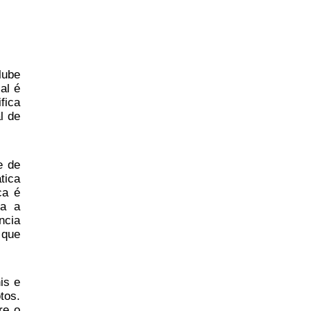
lube
al é
fica
l de
e de
tica
ca é
ra a
ncia
 que
is e
tos.
re o