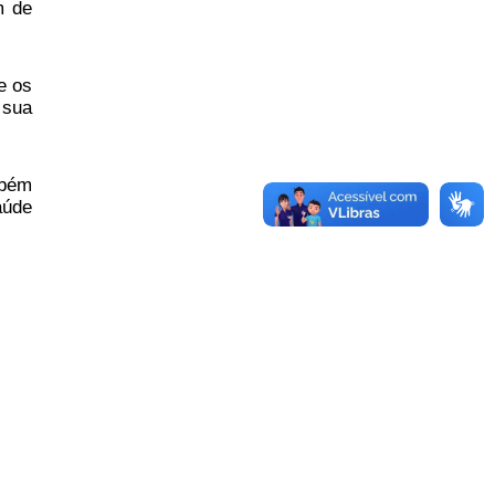
m de
e os
 sua
mbém
aúde