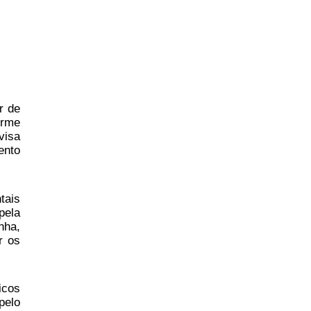
r de
orme
visa
ento
tais
pela
nha,
r os
icos
pelo