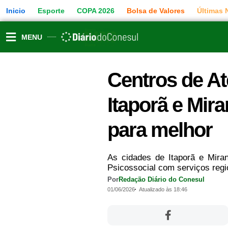
Ir
Inicio
Esporte
COPA 2026
Bolsa de Valores
Últimas 
para
o
conteúdo
MENU
Centros de A
Itaporã e Mir
para melhor
As cidades de Itaporã e Mira
Psicossocial com serviços region
Por
Redação Diário do Conesul
01/06/2026
Atualizado às 18:46