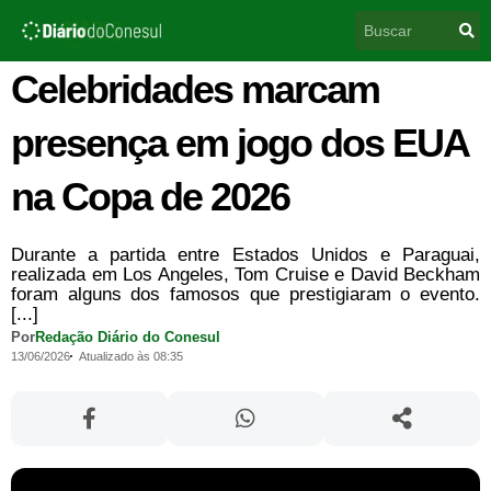
Ir
Pesquisar
para
o
conteúdo
Celebridades marcam
presença em jogo dos EUA
na Copa de 2026
Durante a partida entre Estados Unidos e Paraguai,
realizada em Los Angeles, Tom Cruise e David Beckham
foram alguns dos famosos que prestigiaram o evento.
[...]
Por
Redação Diário do Conesul
13/06/2026
Atualizado às 08:35