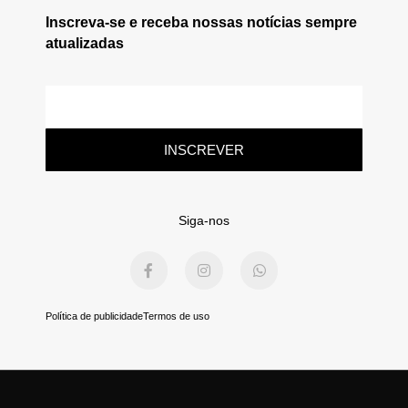
Inscreva-se e receba nossas notícias sempre
atualizadas
E-
mail
INSCREVER
Siga-nos
F
I
W
a
n
h
c
s
a
e
t
t
b
a
s
Política de publicidade
Termos de uso
o
g
a
o
r
p
k
a
p
-
m
f