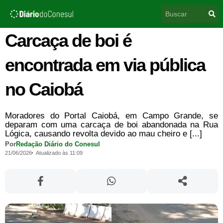
Ir
Pesquisar
para
o
conteúdo
Carcaça de boi é
encontrada em via pública
no Caiobá
Moradores do Portal Caiobá, em Campo Grande, se
deparam com uma carcaça de boi abandonada na Rua
Lógica, causando revolta devido ao mau cheiro e [...]
Por
Redação Diário do Conesul
21/06/2026
Atualizado às 11:09