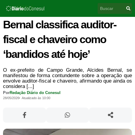
Ir
Pesquisar
para
o
conteúdo
Bernal classifica auditor-
fiscal e chaveiro como
‘bandidos até hoje’
O ex-prefeito de Campo Grande, Alcides Bernal, se
manifestou de forma contundente sobre a operação que
envolve auditor-fiscal e chaveiro, afirmando que ainda os
considera [...]
Por
Redação Diário do Conesul
28/05/2026
Atualizado às 10:00