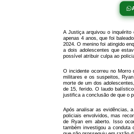
A Justiça arquivou o inquérit
apenas 4 anos, que foi baleado
2024. O menino foi atingido en
a dois adolescentes que esta
possível atribuir culpa ao polic
O incidente ocorreu no Morro d
militares e os suspeitos, Ryan 
morte de um dos adolescentes,
de 15, ferido. O laudo balístic
justifica a conclusão de que o p
Após analisar as evidências, a
policiais envolvidos, mas rec
de Ryan em aberto. Isso ocorr
também investigou a conduta d
que não prosseguiu em razão d