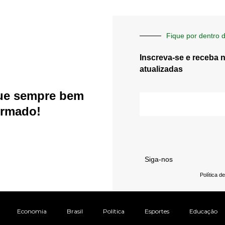
Fique por dentro d
Inscreva-se e receba 
atualizadas
ue sempre bem
E-
mail
ormado!
Siga-nos
Política d
Economia
Brasil
Política
Esportes
Educação