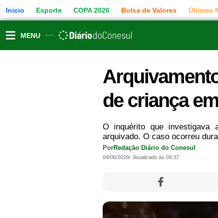
Ir
Inicio
Esporte
COPA 2026
Bolsa de Valores
Últimas 
para
o
conteúdo
MENU
Arquivamento 
de criança em
O inquérito que investigava
arquivado. O caso ocorreu duran
Por
Redação Diário do Conesul
04/06/2026
Atualizado às 09:37