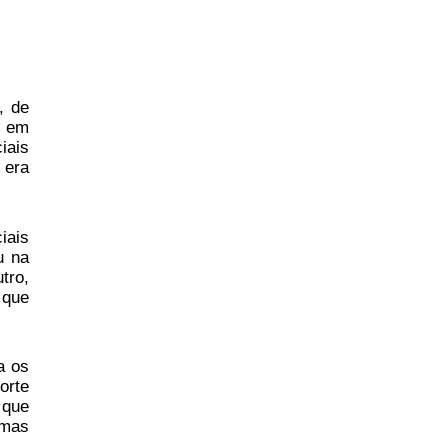
, de
, em
iais
 era
iais
u na
tro,
 que
a os
orte
 que
 mas