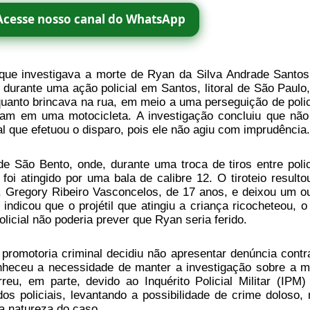
Acesse nosso canal do WhatsApp
o que investigava a morte de Ryan da Silva Andrade Santos
 durante uma ação policial em Santos, litoral de São Paulo
quanto brincava na rua, em meio a uma perseguição de polic
vam em uma motocicleta. A investigação concluiu que não
ial que efetuou o disparo, pois ele não agiu com imprudência.
e São Bento, onde, durante uma troca de tiros entre polic
foi atingido por uma bala de calibre 12. O tiroteio resulto
 Gregory Ribeiro Vasconcelos, de 17 anos, e deixou um ou
o indicou que o projétil que atingiu a criança ricocheteou, o
olicial não poderia prever que Ryan seria ferido.
 promotoria criminal decidiu não apresentar denúncia contr
onheceu a necessidade de manter a investigação sobre a m
eu, em parte, devido ao Inquérito Policial Militar (IPM)
os policiais, levantando a possibilidade de crime doloso,
a natureza do caso.