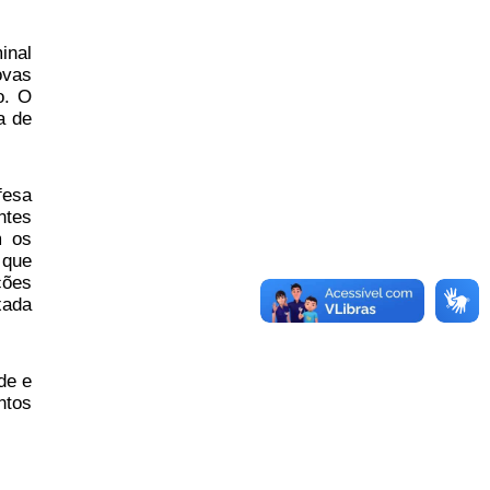
inal
ovas
o. O
a de
fesa
ntes
m os
 que
ções
xada
de e
ntos