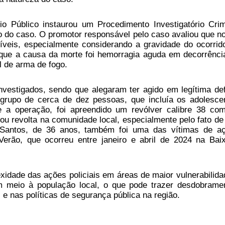
rio Público instaurou um Procedimento Investigatório Crim
o do caso. O promotor responsável pelo caso avaliou que n
íveis, especialmente considerando a gravidade do ocorrid
u que a causa da morte foi hemorragia aguda em decorrênci
l de arma de fogo.
 investigados, sendo que alegaram ter agido em legítima de
rupo de cerca de dez pessoas, que incluía os adolesce
te a operação, foi apreendido um revólver calibre 38 co
ou revolta na comunidade local, especialmente pelo fato de
 Santos, de 36 anos, também foi uma das vítimas de a
Verão, que ocorreu entre janeiro e abril de 2024 na Bai
xidade das ações policiais em áreas de maior vulnerabilida
 meio à população local, o que pode trazer desdobrame
s e nas políticas de segurança pública na região.