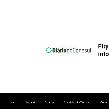
Fiq
inf
Início
Naviraí
Polícia
Previsão do Tempo
Geral