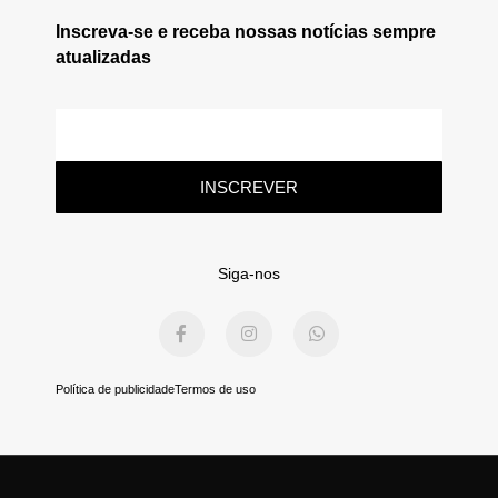
Inscreva-se e receba nossas notícias sempre
atualizadas
E-
mail
INSCREVER
Siga-nos
F
I
W
a
n
h
c
s
a
e
t
t
b
a
s
Política de publicidade
Termos de uso
o
g
a
o
r
p
k
a
p
-
m
f