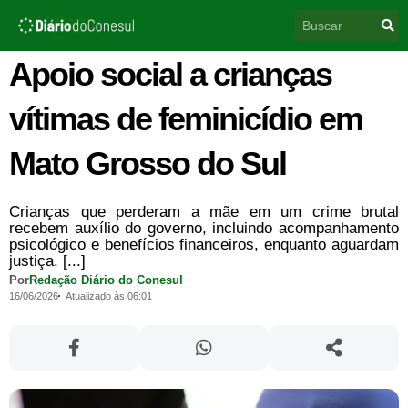
Ir
Pesquisar
para
o
conteúdo
Apoio social a crianças
vítimas de feminicídio em
Mato Grosso do Sul
Crianças que perderam a mãe em um crime brutal
recebem auxílio do governo, incluindo acompanhamento
psicológico e benefícios financeiros, enquanto aguardam
justiça. [...]
Por
Redação Diário do Conesul
16/06/2026
Atualizado às 06:01