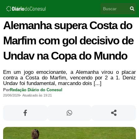
Ir
Pesquisar
para
o
conteúdo
Alemanha supera Costa do
Marfim com gol decisivo de
Undav na Copa do Mundo
Em um jogo emocionante, a Alemanha virou o placar
contra a Costa do Marfim, vencendo por 2 a 1. Deniz
Undav foi fundamental, marcando dois [...]
Por
Redação Diário do Conesul
20/06/2026
Atualizado às 19:21