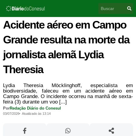
Ir
Pesquisar
para
o
conteúdo
Acidente aéreo em Campo
Grande resulta na morte da
jornalista alemã Lydia
Theresia
Lydia Theresia Möcklinghoff, especialista em
biodiversidade, faleceu em um acidente aéreo em
Campo Grande. O incidente ocorreu na manhã de sexta-
feira (3) durante um voo [...]
Por
Redação Diário do Conesul
03/07/2026
Atualizado às 13:14