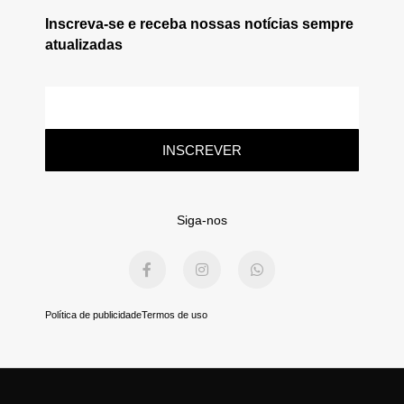
Inscreva-se e receba nossas notícias sempre
atualizadas
E-
mail
INSCREVER
Siga-nos
F
I
W
a
n
h
c
s
a
e
t
t
b
a
s
Política de publicidade
Termos de uso
o
g
a
o
r
p
k
a
p
-
m
f