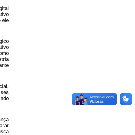
ital
tivo
 ele
gico
tivo
como
tria
ante
ial,
sses
cado
ança
arar
usca