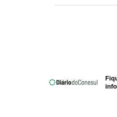
Fiq
inf