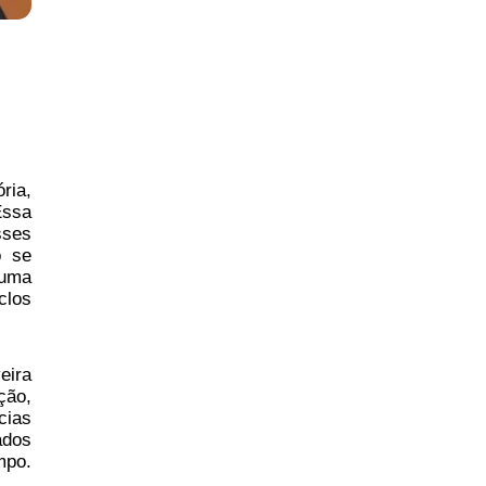
ria,
Essa
sses
o se
 uma
clos
eira
ção,
cias
ados
mpo.