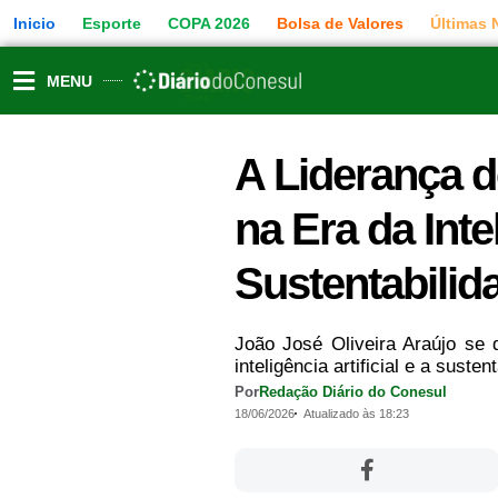
Ir
Inicio
Esporte
COPA 2026
Bolsa de Valores
Últimas 
para
o
conteúdo
MENU
A Liderança d
na Era da Intel
Sustentabilid
João José Oliveira Araújo se
inteligência artificial e a sust
Por
Redação Diário do Conesul
18/06/2026
Atualizado às 18:23