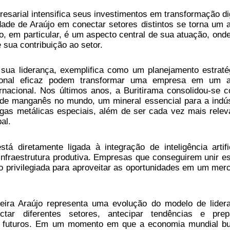
arial intensifica seus investimentos em transformação dig
ilidade de Araújo em conectar setores distintos se torna um a
o, em particular, é um aspecto central de sua atuação, onde
 sua contribuição ao setor.
b sua liderança, exemplifica como um planejamento estraté
ional eficaz podem transformar uma empresa em um a
rnacional. Nos últimos anos, a Buritirama consolidou-se 
 de manganês no mundo, um mineral essencial para a indús
ligas metálicas especiais, além de ser cada vez mais relev
al.
á diretamente ligada à integração de inteligência artific
infraestrutura produtiva. Empresas que conseguirem unir e
o privilegiada para aproveitar as oportunidades em um mer
veira Araújo representa uma evolução do modelo de lider
tar diferentes setores, antecipar tendências e prep
os futuros. Em um momento em que a economia mundial b