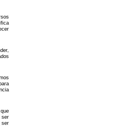
rsos
fica
ecer
der,
ados
imos
para
ncia
 que
 ser
 ser