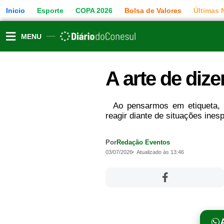
Ir
Inicio
Esporte
COPA 2026
Bolsa de Valores
Últimas 
para
o
conteúdo
MENU
A arte de dize
Ao pensarmos em etiqueta, u
reagir diante de situações ines
Por
Redação Eventos
03/07/2026
Atualizado às 13:46