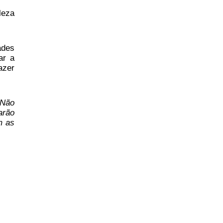
leza
ades
ar a
azer
“Não
arão
m as