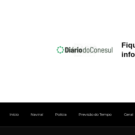
Fiq
inf
Início
Naviraí
Polícia
Previsão do Tempo
Geral