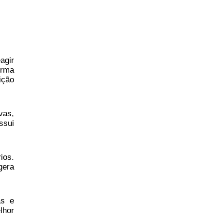
agir
orma
ição
vas,
ssui
ios.
gera
as e
lhor